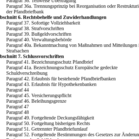
Paragraf 36. Teilweise Übertragung
Paragraf 36a. Trennungsprinzip bei Reorganisation oder Restruktur
der Pfandbriefbank
bschnitt 6. Rechtsbehelfe und Zuwiderhandlungen
Paragraf 37. Sofortige Vollziehbarkeit
Paragraf 38. Strafvorschriften
Paragraf 39. Bußgeldvorschriften
Paragraf 40. Verwaltungsbehörde
Paragraf 40a. Bekanntmachung von Maßnahmen und Mitteilungen 
Strafsachen
bschnitt 7. Schlussvorschriften
Paragraf 41. Bezeichnungsschutz Pfandbrief
Paragraf 41a. Bezeichnungsschutz Europäische gedeckte
Schuldverschreibung
Paragraf 42. Erlaubnis für bestehende Pfandbriefbanken
Paragraf 43. Erlaubnis für Hypothekenbanken
Paragraf 44
Paragraf 45. Versicherungspflicht
Paragraf 46. Beleihungsgrenze
Paragraf 47
Paragraf 48
Paragraf 49. Fortgeltende Deckungsfähigkeit
Paragraf 50. Fortgeltung bisherigen Rechts
Paragraf 51. Getrennter Pfandbriefumlauf
Paragraf 52. Fortgeltende Bestimmungen des Gesetzes zur Änderu