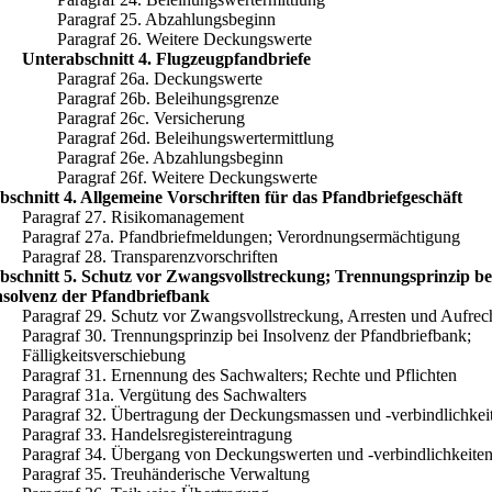
Paragraf 25. Abzahlungsbeginn
Paragraf 26. Weitere Deckungswerte
Unterabschnitt 4. Flugzeugpfandbriefe
Paragraf 26a. Deckungswerte
Paragraf 26b. Beleihungsgrenze
Paragraf 26c. Versicherung
Paragraf 26d. Beleihungswertermittlung
Paragraf 26e. Abzahlungsbeginn
Paragraf 26f. Weitere Deckungswerte
bschnitt 4. Allgemeine Vorschriften für das Pfandbriefgeschäft
Paragraf 27. Risikomanagement
Paragraf 27a. Pfandbriefmeldungen; Verordnungsermächtigung
Paragraf 28. Transparenzvorschriften
bschnitt 5. Schutz vor Zwangsvollstreckung; Trennungsprinzip be
nsolvenz der Pfandbriefbank
Paragraf 29. Schutz vor Zwangsvollstreckung, Arresten und Aufre
Paragraf 30. Trennungsprinzip bei Insolvenz der Pfandbriefbank;
Fälligkeitsverschiebung
Paragraf 31. Ernennung des Sachwalters; Rechte und Pflichten
Paragraf 31a. Vergütung des Sachwalters
Paragraf 32. Übertragung der Deckungsmassen und -verbindlichkei
Paragraf 33. Handelsregistereintragung
Paragraf 34. Übergang von Deckungswerten und -verbindlichkeite
Paragraf 35. Treuhänderische Verwaltung