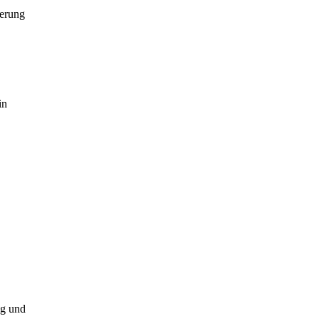
ierung
in
ng und