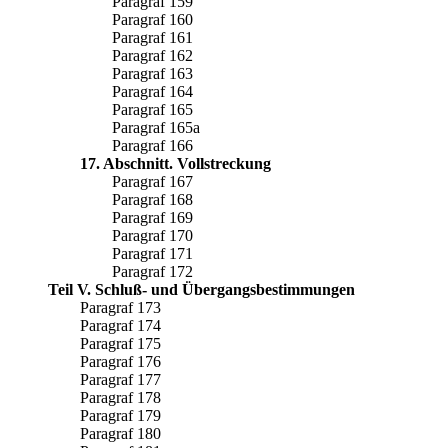
Paragraf 159
Paragraf 160
Paragraf 161
Paragraf 162
Paragraf 163
Paragraf 164
Paragraf 165
Paragraf 165a
Paragraf 166
17. Abschnitt. Vollstreckung
Paragraf 167
Paragraf 168
Paragraf 169
Paragraf 170
Paragraf 171
Paragraf 172
Teil V. Schluß- und Übergangsbestimmungen
Paragraf 173
Paragraf 174
Paragraf 175
Paragraf 176
Paragraf 177
Paragraf 178
Paragraf 179
Paragraf 180