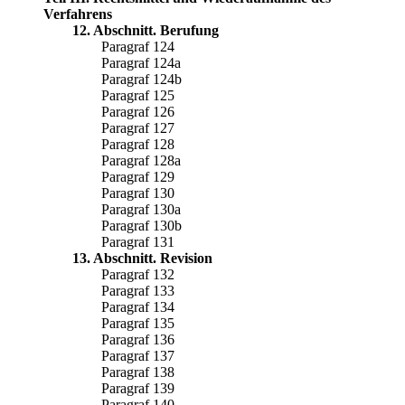
Verfahrens
12. Abschnitt. Berufung
Paragraf 124
Paragraf 124a
Paragraf 124b
Paragraf 125
Paragraf 126
Paragraf 127
Paragraf 128
Paragraf 128a
Paragraf 129
Paragraf 130
Paragraf 130a
Paragraf 130b
Paragraf 131
13. Abschnitt. Revision
Paragraf 132
Paragraf 133
Paragraf 134
Paragraf 135
Paragraf 136
Paragraf 137
Paragraf 138
Paragraf 139
Paragraf 140