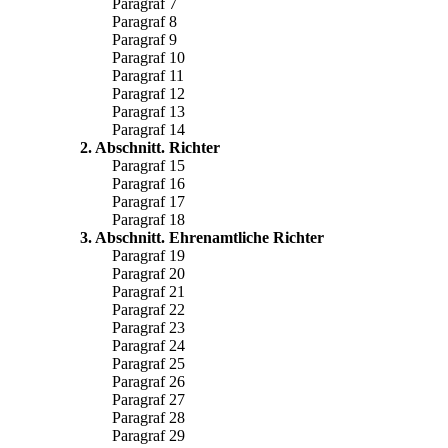
Paragraf 7
Paragraf 8
Paragraf 9
Paragraf 10
Paragraf 11
Paragraf 12
Paragraf 13
Paragraf 14
2. Abschnitt. Richter
Paragraf 15
Paragraf 16
Paragraf 17
Paragraf 18
3. Abschnitt. Ehrenamtliche Richter
Paragraf 19
Paragraf 20
Paragraf 21
Paragraf 22
Paragraf 23
Paragraf 24
Paragraf 25
Paragraf 26
Paragraf 27
Paragraf 28
Paragraf 29