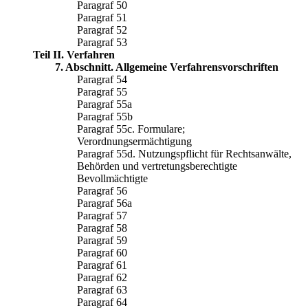
Paragraf 50
Paragraf 51
Paragraf 52
Paragraf 53
Teil II. Verfahren
7. Abschnitt. Allgemeine Verfahrensvorschriften
Paragraf 54
Paragraf 55
Paragraf 55a
Paragraf 55b
Paragraf 55c. Formulare;
Verordnungsermächtigung
Paragraf 55d. Nutzungspflicht für Rechtsanwälte,
Behörden und vertretungsberechtigte
Bevollmächtigte
Paragraf 56
Paragraf 56a
Paragraf 57
Paragraf 58
Paragraf 59
Paragraf 60
Paragraf 61
Paragraf 62
Paragraf 63
Paragraf 64