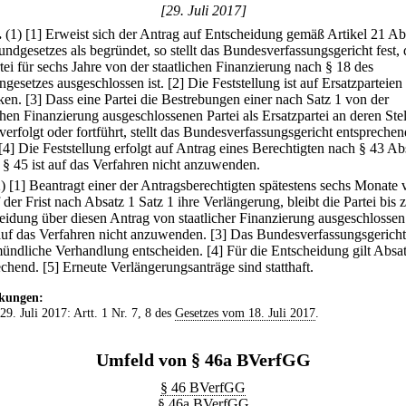
[29. Juli 2017]
.
(1)
[1] Erweist sich der Antrag auf Entscheidung gemäß Artikel 21 Ab
undgesetzes als begründet, so stellt das Bundesverfassungsgericht fest, 
tei für sechs Jahre von der staatlichen Finanzierung nach § 18 des
ngesetzes ausgeschlossen ist.
[2] Die Feststellung ist auf Ersatzparteien
ken.
[3] Dass eine Partei die Bestrebungen einer nach Satz 1 von der
chen Finanzierung ausgeschlossenen Partei als Ersatzpartei an deren Stel
verfolgt oder fortführt, stellt das Bundesverfassungsgericht entsprechen
[4] Die Feststellung erfolgt auf Antrag eines Berechtigten nach § 43 Ab
; § 45 ist auf das Verfahren nicht anzuwenden.
2)
[1] Beantragt einer der Antragsberechtigten spätestens sechs Monate 
der Frist nach Absatz 1 Satz 1 ihre Verlängerung, bleibt die Partei bis 
eidung über diesen Antrag von staatlicher Finanzierung ausgeschlossen
 auf das Verfahren nicht anzuwenden.
[3] Das Bundesverfassungsgerich
ündliche Verhandlung entscheiden.
[4] Für die Entscheidung gilt Absa
echend.
[5] Erneute Verlängerungsanträge sind statthaft.
kungen:
 29. Juli 2017: Artt. 1 Nr. 7, 8 des
Gesetzes vom 18. Juli 2017
.
Umfeld von § 46a BVerfGG
§ 46 BVerfGG
§ 46a BVerfGG