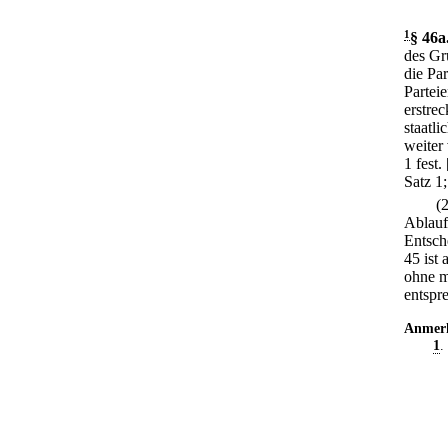
1
§ 46a
des Gr
die Par
Parteie
erstrec
staatli
weiter 
1 fest.
Satz 1
(
Ablauf 
Entsch
45 ist
ohne m
entspr
Anmer
1
.