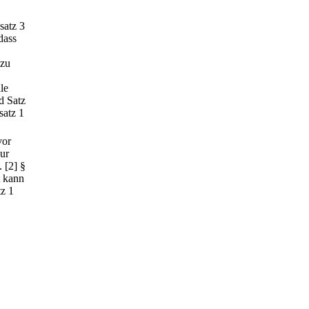
satz 3
dass
 zu
le
d Satz
satz 1
vor
zur
.
[2] §
t kann
tz 1