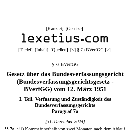
[
Kanzlei
] [
Gesetze
]
[
Titelei
] [
Inhalt
] [
Quellen
]
[
<
]
§ 7a BVerfGG
[
>
]
§ 7a BVerfGG
Gesetz über das Bundesverfassungsgericht
(Bundesverfassungsgerichtsgesetz -
BVerfGG) vom 12. März 1951
I. Teil. Verfassung und Zuständigkeit des
Bundesverfassungsgerichts
Paragraf 7a
[31. Dezember 2024]
1
§ 7a
.
2
(1) Kommt innerhalb von zwei Monaten nach dem Ablauf