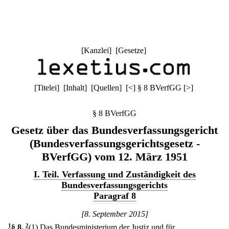
[
Kanzlei
] [
Gesetze
]
[
Titelei
] [
Inhalt
] [
Quellen
]
[
<
]
§ 8 BVerfGG
[
>
]
§ 8 BVerfGG
Gesetz über das Bundesverfassungsgericht
(Bundesverfassungsgerichtsgesetz -
BVerfGG) vom 12. März 1951
I. Teil. Verfassung und Zuständigkeit des
Bundesverfassungsgerichts
Paragraf 8
[8. September 2015]
1
§ 8
.
2
(1) Das Bundesministerium der Justiz und für