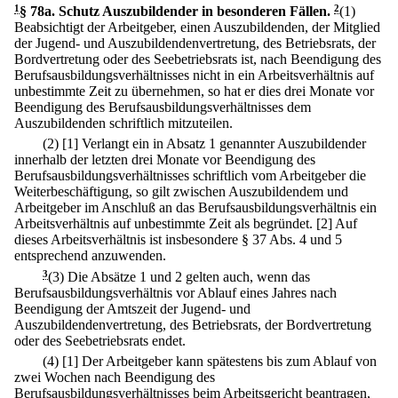
1
§ 78a
.
Schutz Auszubildender in besonderen Fällen.
2
(1)
Beabsichtigt der Arbeitgeber, einen Auszubildenden, der Mitglied
der Jugend- und Auszubildendenvertretung, des Betriebsrats, der
Bordvertretung oder des Seebetriebsrats ist, nach Beendigung des
Berufsausbildungsverhältnisses nicht in ein Arbeitsverhältnis auf
unbestimmte Zeit zu übernehmen, so hat er dies drei Monate vor
Beendigung des Berufsausbildungsverhältnisses dem
Auszubildenden schriftlich mitzuteilen.
(2)
[1] Verlangt ein in Absatz 1 genannter Auszubildender
innerhalb der letzten drei Monate vor Beendigung des
Berufsausbildungsverhältnisses schriftlich vom Arbeitgeber die
Weiterbeschäftigung, so gilt zwischen Auszubildendem und
Arbeitgeber im Anschluß an das Berufsausbildungsverhältnis ein
Arbeitsverhältnis auf unbestimmte Zeit als begründet.
[2] Auf
dieses Arbeitsverhältnis ist insbesondere § 37 Abs. 4 und 5
entsprechend anzuwenden.
3
(3) Die Absätze 1 und 2 gelten auch, wenn das
Berufsausbildungsverhältnis vor Ablauf eines Jahres nach
Beendigung der Amtszeit der Jugend- und
Auszubildendenvertretung, des Betriebsrats, der Bordvertretung
oder des Seebetriebsrats endet.
(4)
[1] Der Arbeitgeber kann spätestens bis zum Ablauf von
zwei Wochen nach Beendigung des
Berufsausbildungsverhältnisses beim Arbeitsgericht beantragen,