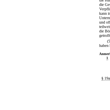
die Han
die Ge
Verpfl
kann i
Untern
und of
teilwe
die Bö
getrof
(
haben 
Anmer
1
.
§ 19a