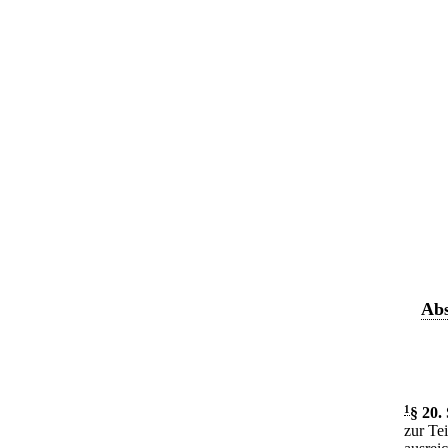
Abs
1
§ 20
.
zur Te