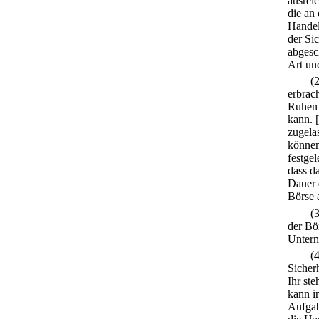
ausrei
die an
Handel
der Si
abgesc
Art un
(
erbrac
Ruhen 
kann.
zugela
können
festgel
dass d
Dauer 
Börse 
(
der Bö
Untern
(
Sicher
Ihr st
kann i
Aufgab