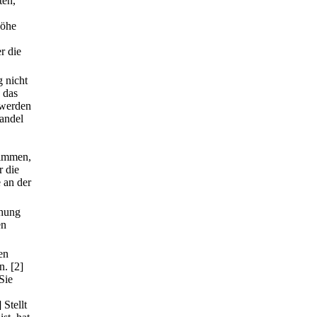
ten,
Höhe
r die
g nicht
 das
 werden
andel
timmen,
r die
 an der
chung
en
en
n.
[2]
Sie
] Stellt