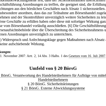
delsüberwachungsstelle fest, dass der Sicherheitsrahmen überschritten i
schäftsführung Anordnungen zu treffen, die geeignet sind, die Erfüllun
ichtungen aus den börslichen Geschäften nach Absatz 1 sicherzustellen.
nsbesondere anordnen, dass das zur Teilnahme am Börsenhandel zugel
ehmen und der Skontroführer unverzüglich weitere Sicherheiten zu leis
fene Geschäfte zu erfüllen haben oder diese mit sofortiger Wirkung gan
ise vom Börsenhandel vorläufig ausschließen.
[6] Die Geschäftsführung
rsenaufsichtsbehörde über die Überschreitung des Sicherheitsrahmens 
fenen Anordnungen unverzüglich zu unterrichten.
5) Widerspruch und Anfechtungsklage gegen Maßnahmen nach Absatz 
keine aufschiebende Wirkung.
kungen:
 1. November 2007: Artt. 2, 14 Abs. 3 Halbs. 1 des
Gesetzes vom 16. Juli 2007
Umfeld von § 20 BörsG
 BörsG. Verantwortung des Handelsteilnehmers für Aufträge von mitte
Handelsteilnehmern
§ 20 BörsG. Sicherheitsleistungen
§ 21 BörsG. Externe Abwicklungssysteme