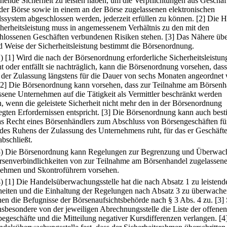
chende Sicherheit zu leisten haben, um die Verpflichtungen aus Geschäf
 der Börse sowie in einem an der Börse zugelassenen elektronischen
ssystem abgeschlossen werden, jederzeit erfüllen zu können.
[2] Die 
cherheitsleistung muss in angemessenem Verhältnis zu den mit den
hlossenen Geschäften verbundenen Risiken stehen.
[3] Das Nähere übe
d Weise der Sicherheitsleistung bestimmt die Börsenordnung.
2)
[1] Wird die nach der Börsenordnung erforderliche Sicherheitsleistun
ht oder entfällt sie nachträglich, kann die Börsenordnung vorsehen, dass
der Zulassung längstens für die Dauer von sechs Monaten angeordnet
[2] Die Börsenordnung kann vorsehen, dass zur Teilnahme am Börsenh
ssene Unternehmen auf die Tätigkeit als Vermittler beschränkt werden
, wenn die geleistete Sicherheit nicht mehr den in der Börsenordnung
egten Erfordernissen entspricht.
[3] Die Börsenordnung kann auch bes
as Recht eines Börsenhändlers zum Abschluss von Börsengeschäften fü
des Ruhens der Zulassung des Unternehmens ruht, für das er Geschäfte
abschließt.
3) Die Börsenordnung kann Regelungen zur Begrenzung und Überwa
rsenverbindlichkeiten von zur Teilnahme am Börsenhandel zugelassen
ehmen und Skontroführern vorsehen.
4)
[1] Die Handelsüberwachungsstelle hat die nach Absatz 1 zu leistend
heiten und die Einhaltung der Regelungen nach Absatz 3 zu überwache
ehen die Befugnisse der Börsenaufsichtsbehörde nach § 3 Abs. 4 zu.
[3] 
nsbesondere von der jeweiligen Abrechnungsstelle die Liste der offenen
egeschäfte und die Mitteilung negativer Kursdifferenzen verlangen.
[4