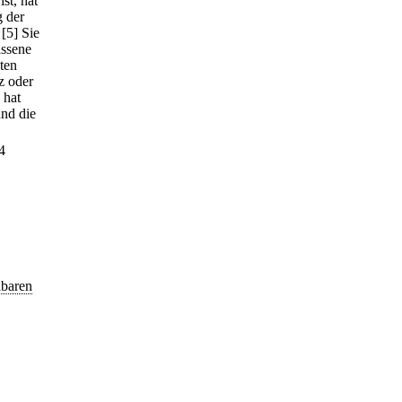
st, hat
g der
[5] Sie
assene
ten
z oder
 hat
und die
4
.
lbaren