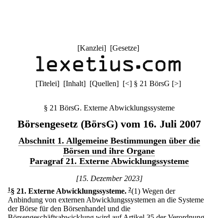
[
Kanzlei
] [
Gesetze
]
[
Titelei
] [
Inhalt
] [
Quellen
]
[
<
]
§ 21 BörsG
[
>
]
§ 21 BörsG. Externe Abwicklungssysteme
Börsengesetz (BörsG) vom 16. Juli 2007
Abschnitt 1. Allgemeine Bestimmungen über die
Börsen und ihre Organe
Paragraf 21. Externe Abwicklungssysteme
[15. Dezember 2023]
1
§ 21
.
Externe Abwicklungssysteme.
2
(1) Wegen der
Anbindung von externen Abwicklungssystemen an die Systeme
der Börse für den Börsenhandel und die
Börsengeschäftsabwicklung wird auf Artikel 35 der Verordnung