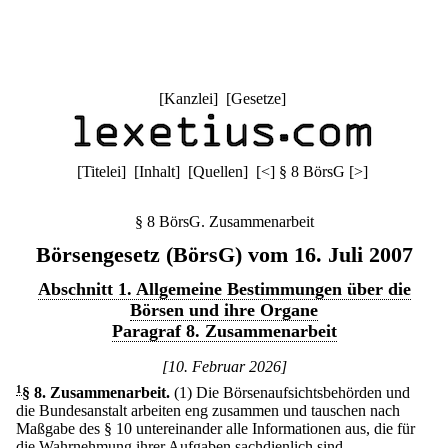
[
Kanzlei
] [
Gesetze
]
[
Titelei
] [
Inhalt
] [
Quellen
]
[
<
]
§ 8 BörsG
[
>
]
§ 8 BörsG. Zusammenarbeit
Börsengesetz (BörsG) vom 16. Juli 2007
Abschnitt 1. Allgemeine Bestimmungen über die
Börsen und ihre Organe
Paragraf 8. Zusammenarbeit
[10. Februar 2026]
1
§ 8
.
Zusammenarbeit.
(1) Die Börsenaufsichtsbehörden und
die Bundesanstalt arbeiten eng zusammen und tauschen nach
Maßgabe des § 10 untereinander alle Informationen aus, die für
die Wahrnehmung ihrer Aufgaben sachdienlich sind.