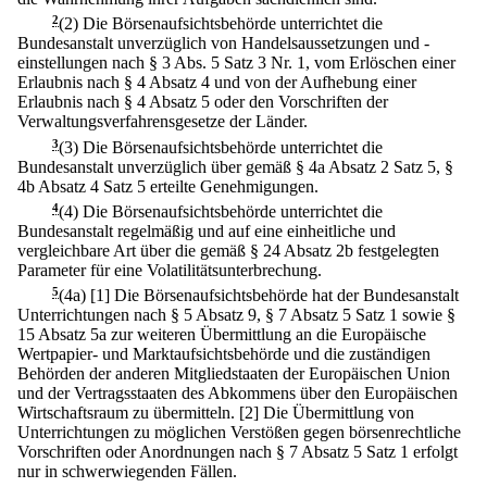
2
(2) Die Börsenaufsichtsbehörde unterrichtet die
Bundesanstalt unverzüglich von Handelsaussetzungen und -
einstellungen nach § 3 Abs. 5 Satz 3 Nr. 1, vom Erlöschen einer
Erlaubnis nach § 4 Absatz 4 und von der Aufhebung einer
Erlaubnis nach § 4 Absatz 5 oder den Vorschriften der
Verwaltungsverfahrensgesetze der Länder.
3
(3) Die Börsenaufsichtsbehörde unterrichtet die
Bundesanstalt unverzüglich über gemäß § 4a Absatz 2 Satz 5, §
4b Absatz 4 Satz 5 erteilte Genehmigungen.
4
(4) Die Börsenaufsichtsbehörde unterrichtet die
Bundesanstalt regelmäßig und auf eine einheitliche und
vergleichbare Art über die gemäß § 24 Absatz 2b festgelegten
Parameter für eine Volatilitätsunterbrechung.
5
(4a)
[1] Die Börsenaufsichtsbehörde hat der Bundesanstalt
Unterrichtungen nach § 5 Absatz 9, § 7 Absatz 5 Satz 1 sowie §
15 Absatz 5a zur weiteren Übermittlung an die Europäische
Wertpapier- und Marktaufsichtsbehörde und die zuständigen
Behörden der anderen Mitgliedstaaten der Europäischen Union
und der Vertragsstaaten des Abkommens über den Europäischen
Wirtschaftsraum zu übermitteln.
[2] Die Übermittlung von
Unterrichtungen zu möglichen Verstößen gegen börsenrechtliche
Vorschriften oder Anordnungen nach § 7 Absatz 5 Satz 1 erfolgt
nur in schwerwiegenden Fällen.