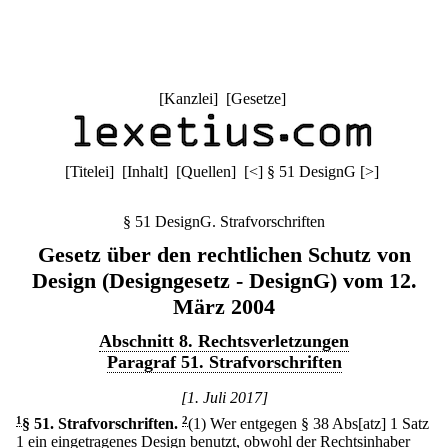
[
Kanzlei
] [
Gesetze
]
[
Titelei
] [
Inhalt
] [
Quellen
]
[
<
]
§ 51 DesignG
[
>
]
§ 51 DesignG. Strafvorschriften
Gesetz über den rechtlichen Schutz von
Design (Designgesetz - DesignG) vom 12.
März 2004
Abschnitt 8. Rechtsverletzungen
Paragraf 51. Strafvorschriften
[1. Juli 2017]
1
§ 51
.
Strafvorschriften.
2
(1) Wer entgegen § 38 Abs[atz] 1 Satz
1 ein eingetragenes Design benutzt, obwohl der Rechtsinhaber