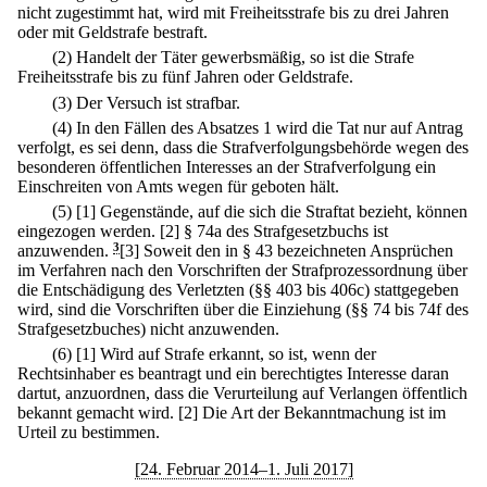
nicht zugestimmt hat, wird mit Freiheitsstrafe bis zu drei Jahren
oder mit Geldstrafe bestraft.
(2) Handelt der Täter gewerbsmäßig, so ist die Strafe
Freiheitsstrafe bis zu fünf Jahren oder Geldstrafe.
(3) Der Versuch ist strafbar.
(4) In den Fällen des Absatzes 1 wird die Tat nur auf Antrag
verfolgt, es sei denn, dass die Strafverfolgungsbehörde wegen des
besonderen öffentlichen Interesses an der Strafverfolgung ein
Einschreiten von Amts wegen für geboten hält.
(5)
[1] Gegenstände, auf die sich die Straftat bezieht, können
eingezogen werden.
[2] § 74a des Strafgesetzbuchs ist
anzuwenden.
3
[3] Soweit den in § 43 bezeichneten Ansprüchen
im Verfahren nach den Vorschriften der Strafprozessordnung über
die Entschädigung des Verletzten (§§ 403 bis 406c) stattgegeben
wird, sind die Vorschriften über die Einziehung (§§ 74 bis 74f des
Strafgesetzbuches) nicht anzuwenden.
(6)
[1] Wird auf Strafe erkannt, so ist, wenn der
Rechtsinhaber es beantragt und ein berechtigtes Interesse daran
dartut, anzuordnen, dass die Verurteilung auf Verlangen öffentlich
bekannt gemacht wird.
[2] Die Art der Bekanntmachung ist im
Urteil zu bestimmen.
[24. Februar 2014–1. Juli 2017]