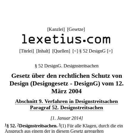
[
Kanzlei
] [
Gesetze
]
[
Titelei
] [
Inhalt
] [
Quellen
]
[
<
]
§ 52 DesignG
[
>
]
§ 52 DesignG. Designstreitsachen
Gesetz über den rechtlichen Schutz von
Design (Designgesetz - DesignG) vom 12.
März 2004
Abschnitt 9. Verfahren in Designstreitsachen
Paragraf 52. Designstreitsachen
[1. Januar 2014]
1
§ 52
.
2
Designstreitsachen.
3
(1) Für alle Klagen, durch die ein
Anspruch aus einem der in diesem Gesetz geregelten