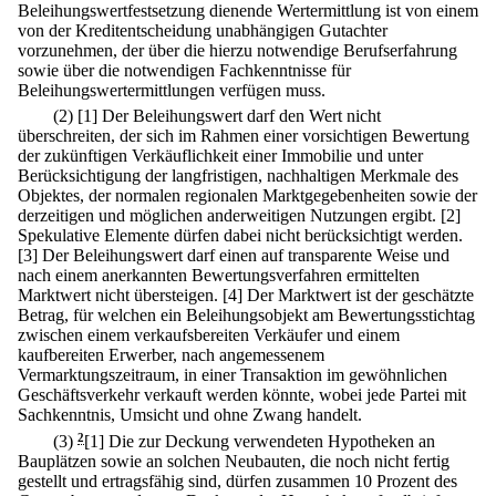
Beleihungswertfestsetzung dienende Wertermittlung ist von einem
von der Kreditentscheidung unabhängigen Gutachter
vorzunehmen, der über die hierzu notwendige Berufserfahrung
sowie über die notwendigen Fachkenntnisse für
Beleihungswertermittlungen verfügen muss.
(2)
[1] Der Beleihungswert darf den Wert nicht
überschreiten, der sich im Rahmen einer vorsichtigen Bewertung
der zukünftigen Verkäuflichkeit einer Immobilie und unter
Berücksichtigung der langfristigen, nachhaltigen Merkmale des
Objektes, der normalen regionalen Marktgegebenheiten sowie der
derzeitigen und möglichen anderweitigen Nutzungen ergibt.
[2]
Spekulative Elemente dürfen dabei nicht berücksichtigt werden.
[3] Der Beleihungswert darf einen auf transparente Weise und
nach einem anerkannten Bewertungsverfahren ermittelten
Marktwert nicht übersteigen.
[4] Der Marktwert ist der geschätzte
Betrag, für welchen ein Beleihungsobjekt am Bewertungsstichtag
zwischen einem verkaufsbereiten Verkäufer und einem
kaufbereiten Erwerber, nach angemessenem
Vermarktungszeitraum, in einer Transaktion im gewöhnlichen
Geschäftsverkehr verkauft werden könnte, wobei jede Partei mit
Sachkenntnis, Umsicht und ohne Zwang handelt.
(3)
2
[1] Die zur Deckung verwendeten Hypotheken an
Bauplätzen sowie an solchen Neubauten, die noch nicht fertig
gestellt und ertragsfähig sind, dürfen zusammen 10 Prozent des