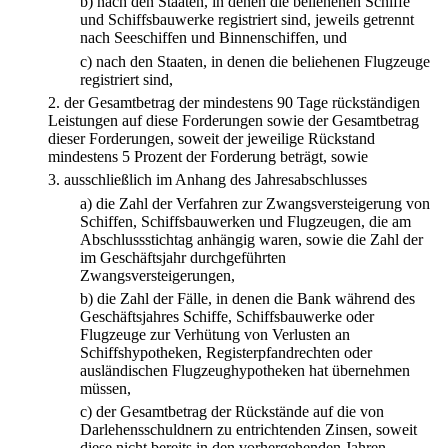
b)
nach den Staaten, in denen die beliehenen Schiffe
und Schiffsbauwerke registriert sind, jeweils getrennt
nach Seeschiffen und Binnenschiffen, und
c)
nach den Staaten, in denen die beliehenen Flugzeuge
registriert sind,
2.
der Gesamtbetrag der mindestens 90 Tage rückständigen
Leistungen auf diese Forderungen sowie der Gesamtbetrag
dieser Forderungen, soweit der jeweilige Rückstand
mindestens 5 Prozent der Forderung beträgt, sowie
3.
ausschließlich im Anhang des Jahresabschlusses
a)
die Zahl der Verfahren zur Zwangsversteigerung von
Schiffen, Schiffsbauwerken und Flugzeugen, die am
Abschlussstichtag anhängig waren, sowie die Zahl der
im Geschäftsjahr durchgeführten
Zwangsversteigerungen,
b)
die Zahl der Fälle, in denen die Bank während des
Geschäftsjahres Schiffe, Schiffsbauwerke oder
Flugzeuge zur Verhütung von Verlusten an
Schiffshypotheken, Registerpfandrechten oder
ausländischen Flugzeughypotheken hat übernehmen
müssen,
c)
der Gesamtbetrag der Rückstände auf die von
Darlehensschuldnern zu entrichtenden Zinsen, soweit
diese nicht bereits in den vorhergehenden Jahren