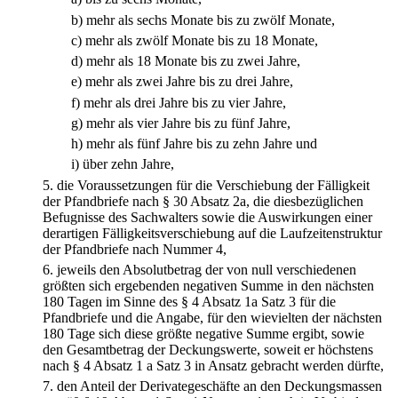
b)
mehr als sechs Monate bis zu zwölf Monate,
c)
mehr als zwölf Monate bis zu 18 Monate,
d)
mehr als 18 Monate bis zu zwei Jahre,
e)
mehr als zwei Jahre bis zu drei Jahre,
f)
mehr als drei Jahre bis zu vier Jahre,
g)
mehr als vier Jahre bis zu fünf Jahre,
h)
mehr als fünf Jahre bis zu zehn Jahre und
i)
über zehn Jahre,
5.
die Voraussetzungen für die Verschiebung der Fälligkeit
der Pfandbriefe nach § 30 Absatz 2a, die diesbezüglichen
Befugnisse des Sachwalters sowie die Auswirkungen einer
derartigen Fälligkeitsverschiebung auf die Laufzeitenstruktur
der Pfandbriefe nach Nummer 4,
6.
jeweils den Absolutbetrag der von null verschiedenen
größten sich ergebenden negativen Summe in den nächsten
180 Tagen im Sinne des § 4 Absatz 1a Satz 3 für die
Pfandbriefe und die Angabe, für den wievielten der nächsten
180 Tage sich diese größte negative Summe ergibt, sowie
den Gesamtbetrag der Deckungswerte, soweit er höchstens
nach § 4 Absatz 1 a Satz 3 in Ansatz gebracht werden dürfte,
7.
den Anteil der Derivategeschäfte an den Deckungsmassen