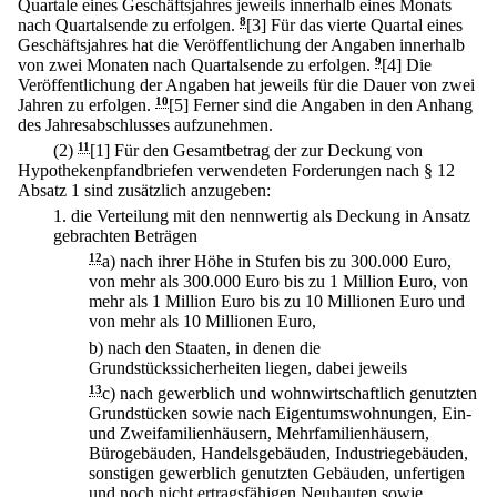
Quartale eines Geschäftsjahres jeweils innerhalb eines Monats
nach Quartalsende zu erfolgen.
8
[3] Für das vierte Quartal eines
Geschäftsjahres hat die Veröffentlichung der Angaben innerhalb
von zwei Monaten nach Quartalsende zu erfolgen.
9
[4] Die
Veröffentlichung der Angaben hat jeweils für die Dauer von zwei
Jahren zu erfolgen.
10
[5] Ferner sind die Angaben in den Anhang
des Jahresabschlusses aufzunehmen.
(2)
11
[1] Für den Gesamtbetrag der zur Deckung von
Hypothekenpfandbriefen verwendeten Forderungen nach § 12
Absatz 1 sind zusätzlich anzugeben:
1.
die Verteilung mit den nennwertig als Deckung in Ansatz
gebrachten Beträgen
12
a)
nach ihrer Höhe in Stufen bis zu 300.000 Euro,
von mehr als 300.000 Euro bis zu 1 Million Euro, von
mehr als 1 Million Euro bis zu 10 Millionen Euro und
von mehr als 10 Millionen Euro,
b)
nach den Staaten, in denen die
Grundstückssicherheiten liegen, dabei jeweils
13
c)
nach gewerblich und wohnwirtschaftlich genutzten
Grundstücken sowie nach Eigentumswohnungen, Ein-
und Zweifamilienhäusern, Mehrfamilienhäusern,
Bürogebäuden, Handelsgebäuden, Industriegebäuden,
sonstigen gewerblich genutzten Gebäuden, unfertigen
und noch nicht ertragsfähigen Neubauten sowie