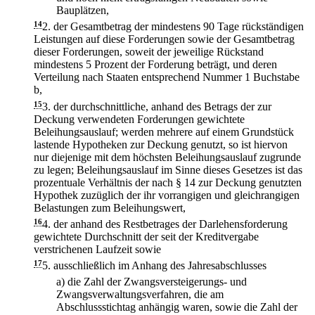
Bauplätzen,
14
2.
der Gesamtbetrag der mindestens 90 Tage rückständigen
Leistungen auf diese Forderungen sowie der Gesamtbetrag
dieser Forderungen, soweit der jeweilige Rückstand
mindestens 5 Prozent der Forderung beträgt, und deren
Verteilung nach Staaten entsprechend Nummer 1 Buchstabe
b,
15
3.
der durchschnittliche, anhand des Betrags der zur
Deckung verwendeten Forderungen gewichtete
Beleihungsauslauf; werden mehrere auf einem Grundstück
lastende Hypotheken zur Deckung genutzt, so ist hiervon
nur diejenige mit dem höchsten Beleihungsauslauf zugrunde
zu legen; Beleihungsauslauf im Sinne dieses Gesetzes ist das
prozentuale Verhältnis der nach § 14 zur Deckung genutzten
Hypothek zuzüglich der ihr vorrangigen und gleichrangigen
Belastungen zum Beleihungswert,
16
4.
der anhand des Restbetrages der Darlehensforderung
gewichtete Durchschnitt der seit der Kreditvergabe
verstrichenen Laufzeit sowie
17
5.
ausschließlich im Anhang des Jahresabschlusses
a)
die Zahl der Zwangsversteigerungs- und
Zwangsverwaltungsverfahren, die am
Abschlussstichtag anhängig waren, sowie die Zahl der