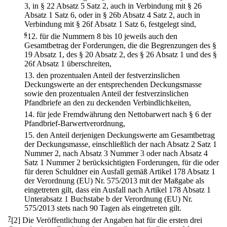
3, in § 22 Absatz 5 Satz 2, auch in Verbindung mit § 26
Absatz 1 Satz 6, oder in § 26b Absatz 4 Satz 2, auch in
Verbindung mit § 26f Absatz 1 Satz 6, festgelegt sind,
6
12.
für die Nummern 8 bis 10 jeweils auch den
Gesamtbetrag der Forderungen, die die Begrenzungen des §
19 Absatz 1, des § 20 Absatz 2, des § 26 Absatz 1 und des §
26f Absatz 1 überschreiten,
13.
den prozentualen Anteil der festverzinslichen
Deckungswerte an der entsprechenden Deckungsmasse
sowie den prozentualen Anteil der festverzinslichen
Pfandbriefe an den zu deckenden Verbindlichkeiten,
14.
für jede Fremdwährung den Nettobarwert nach § 6 der
Pfandbrief-Barwertverordnung,
15.
den Anteil derjenigen Deckungswerte am Gesamtbetrag
der Deckungsmasse, einschließlich der nach Absatz 2 Satz 1
Nummer 2, nach Absatz 3 Nummer 3 oder nach Absatz 4
Satz 1 Nummer 2 berücksichtigten Forderungen, für die oder
für deren Schuldner ein Ausfall gemäß Artikel 178 Absatz 1
der Verordnung (EU) Nr. 575/2013 mit der Maßgabe als
eingetreten gilt, dass ein Ausfall nach Artikel 178 Absatz 1
Unterabsatz 1 Buchstabe b der Verordnung (EU) Nr.
575/2013 stets nach 90 Tagen als eingetreten gilt.
7
[2] Die Veröffentlichung der Angaben hat für die ersten drei