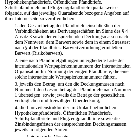
Hypothekenpfandbriefe, Öffentlichen Pfandbriefe,
Schiffspfandbriefe und Flugzeugpfandbriefe quartalsweise
folgende, auf das jeweilige Quartalsende bezogene Angaben auf
ihrer Internetseite zu veröffentlichen:
1.
den Gesamtbetrag der Pfandbriefe einschließlich der
Verbindlichkeiten aus Derivategeschäften im Sinne des § 4
Absatz 3 sowie der entsprechenden Deckungsmassen nach
dem Nennwert, dem Barwert sowie dem in einem Stresstest
nach § 4 der Pfandbrief- Barwertverordnung ermittelten
Barwert (Risikobarwert),
2.
eine nach Pfandbriefgattungen untergliederte Liste der
internationalen Wertpapierkennnummern der Internationalen
Organisation für Normung derjenigen Pfandbriefe, die eine
solche internationale Wertpapierkennnummer führen,
3.
jeweils den Betrag, um den die Deckungsmassen nach
Nummer 1 den Gesamtbetrag der Pfandbriefe nach Nummer
1 übersteigen, sowie jeweils die Beträge der gesetzlichen,
vertraglichen und freiwilligen Überdeckung,
4.
die Laufzeitenstruktur der im Umlauf befindlichen
Hypothekenpfandbriefe, Öffentlichen Pfandbriefe,
Schiffspfandbriefe und Flugzeugpfandbriefe sowie die
Zinsbindungsfristen der entsprechenden Deckungsmassen,
jeweils in folgenden Stufen:
a)
bis zu sechs Monate,