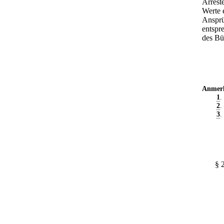
Arrest
Werte 
Ansprü
entspr
des Bü
Anmer
1
.
2
.
3
.
§ 