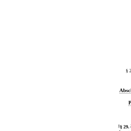
§ 
Absc
P
1
§ 29
.