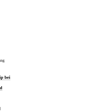
ung
p bei
nd
]