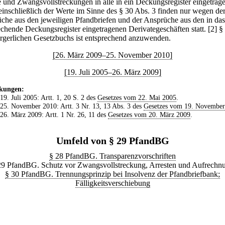
e und Zwangsvollstreckungen in alle in ein Deckungsregister eingetrag
einschließlich der Werte im Sinne des § 30 Abs. 3 finden nur wegen de
che aus den jeweiligen Pfandbriefen und der Ansprüche aus den in das
echende Deckungsregister eingetragenen Derivategeschäften statt.
[2] §
rgerlichen Gesetzbuchs ist entsprechend anzuwenden.
[26. März 2009–25. November 2010]
[19. Juli 2005–26. März 2009]
kungen:
 19. Juli 2005: Artt. 1, 20 S. 2 des
Gesetzes vom 22. Mai 2005
.
 25. November 2010: Artt. 3 Nr. 13, 13 Abs. 3 des
Gesetzes vom 19. November
 26. März 2009: Artt. 1 Nr. 26, 11 des
Gesetzes vom 20. März 2009
.
Umfeld von § 29 PfandBG
§ 28 PfandBG. Transparenzvorschriften
29 PfandBG. Schutz vor Zwangsvollstreckung, Arresten und Aufrechn
§ 30 PfandBG. Trennungsprinzip bei Insolvenz der Pfandbriefbank;
Fälligkeitsverschiebung