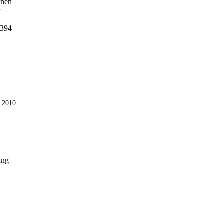
enen
r
 394
 2010
.
ung