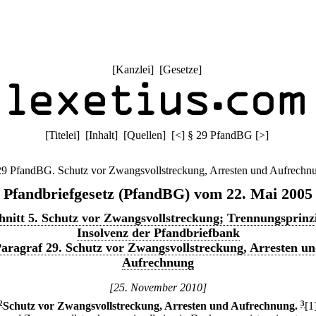
[
Kanzlei
] [
Gesetze
]
[
Titelei
] [
Inhalt
] [
Quellen
]
[
<
]
§ 29 PfandBG
[
>
]
29 PfandBG. Schutz vor Zwangsvollstreckung, Arresten und Aufrechn
Pfandbriefgesetz (PfandBG) vom 22. Mai 2005
hnitt 5. Schutz vor Zwangsvollstreckung; Trennungsprinzi
Insolvenz der Pfandbriefbank
aragraf 29. Schutz vor Zwangsvollstreckung, Arresten u
Aufrechnung
[25. November 2010]
2
Schutz vor Zwangsvollstreckung, Arresten und Aufrechnung.
3
[1