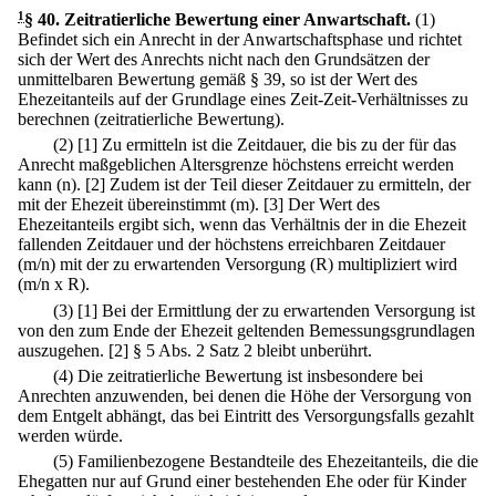
1
§ 40
.
Zeitratierliche Bewertung einer Anwartschaft.
(1)
Befindet sich ein Anrecht in der Anwartschaftsphase und richtet
sich der Wert des Anrechts nicht nach den Grundsätzen der
unmittelbaren Bewertung gemäß § 39, so ist der Wert des
Ehezeitanteils auf der Grundlage eines Zeit-Zeit-Verhältnisses zu
berechnen (zeitratierliche Bewertung).
(2)
[1] Zu ermitteln ist die Zeitdauer, die bis zu der für das
Anrecht maßgeblichen Altersgrenze höchstens erreicht werden
kann (n).
[2] Zudem ist der Teil dieser Zeitdauer zu ermitteln, der
mit der Ehezeit übereinstimmt (m).
[3] Der Wert des
Ehezeitanteils ergibt sich, wenn das Verhältnis der in die Ehezeit
fallenden Zeitdauer und der höchstens erreichbaren Zeitdauer
(m/n) mit der zu erwartenden Versorgung (R) multipliziert wird
(m/n x R).
(3)
[1] Bei der Ermittlung der zu erwartenden Versorgung ist
von den zum Ende der Ehezeit geltenden Bemessungsgrundlagen
auszugehen.
[2] § 5 Abs. 2 Satz 2 bleibt unberührt.
(4) Die zeitratierliche Bewertung ist insbesondere bei
Anrechten anzuwenden, bei denen die Höhe der Versorgung von
dem Entgelt abhängt, das bei Eintritt des Versorgungsfalls gezahlt
werden würde.
(5) Familienbezogene Bestandteile des Ehezeitanteils, die die
Ehegatten nur auf Grund einer bestehenden Ehe oder für Kinder