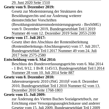
29. Juni 2020 Seite 1510
Gesetz vom 9. Dezember 2019:
Gesetz zur Modernisierung der Strukturen des
Besoldungsrechts und zur Änderung weiterer
dienstrechtlicher Vorschriften
(Besoldungsstrukturenmodernisierungsgesetz - BesStMG)
vom 9. Dezember 2019,
Bundesgesetzblatt Teil I 2019
Nummer 46 vom 12. Dezember 2019 Seite 2053-2100
Gesetz vom 17. Juli 2017:
Gesetz über den Abschluss der Rentenüberleitung
(Rentenüberleitungs-Abschlussgesetz) vom 17. Juli 2017,
Bundesgesetzblatt Teil I 2017 Nummer 49 vom 24. Juli
2017 Seite 2575-2580
Entscheidung vom 6. Mai 2014:
Beschluss des Bundesverfassungsgerichts vom 6. Mai 2014
- 1 BvL 9/12, 1 BvR 1145/13,
Bundesgesetzblatt Teil I 2014
Nummer 28 vom 10. Juli 2014 Seite 887
Gesetz vom 8. Dezember 2010:
Jahressteuergesetz 2010 (JStG 2010)
1
vom 8. Dezember
2010,
Bundesgesetzblatt Teil I 2010 Nummer 62 vom 13.
Dezember 2010 Seite 1768-1803
Gesetz vom 15. Juli 2009:
zur Änderung des Vierten Buches Sozialgesetzbuch, zur
Errichtung einer Versorgungsausgleichskasse und anderer
Gesetze vom 15. Juli 2009,
Bundesgesetzblatt Teil I 2009