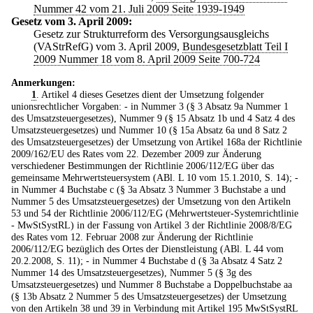
Nummer 42 vom 21. Juli 2009 Seite 1939-1949
Gesetz vom 3. April 2009:
Gesetz zur Strukturreform des Versorgungsausgleichs
(VAStrRefG) vom 3. April 2009,
Bundesgesetzblatt Teil I
2009 Nummer 18 vom 8. April 2009 Seite 700-724
Anmerkungen:
1
. Artikel 4 dieses Gesetzes dient der Umsetzung folgender
unionsrechtlicher Vorgaben: - in Nummer 3 (§ 3 Absatz 9a Nummer 1
des Umsatzsteuergesetzes), Nummer 9 (§ 15 Absatz 1b und 4 Satz 4 des
Umsatzsteuergesetzes) und Nummer 10 (§ 15a Absatz 6a und 8 Satz 2
des Umsatzsteuergesetzes) der Umsetzung von Artikel 168a der Richtlinie
2009/162/EU des Rates vom 22. Dezember 2009 zur Änderung
verschiedener Bestimmungen der Richtlinie 2006/112/EG über das
gemeinsame Mehrwertsteuersystem (ABl. L 10 vom 15.1.2010, S. 14); -
in Nummer 4 Buchstabe c (§ 3a Absatz 3 Nummer 3 Buchstabe a und
Nummer 5 des Umsatzsteuergesetzes) der Umsetzung von den Artikeln
53 und 54 der Richtlinie 2006/112/EG (Mehrwertsteuer-Systemrichtlinie
- MwStSystRL) in der Fassung von Artikel 3 der Richtlinie 2008/8/EG
des Rates vom 12. Februar 2008 zur Änderung der Richtlinie
2006/112/EG bezüglich des Ortes der Dienstleistung (ABl. L 44 vom
20.2.2008, S. 11); - in Nummer 4 Buchstabe d (§ 3a Absatz 4 Satz 2
Nummer 14 des Umsatzsteuergesetzes), Nummer 5 (§ 3g des
Umsatzsteuergesetzes) und Nummer 8 Buchstabe a Doppelbuchstabe aa
(§ 13b Absatz 2 Nummer 5 des Umsatzsteuergesetzes) der Umsetzung
von den Artikeln 38 und 39 in Verbindung mit Artikel 195 MwStSystRL