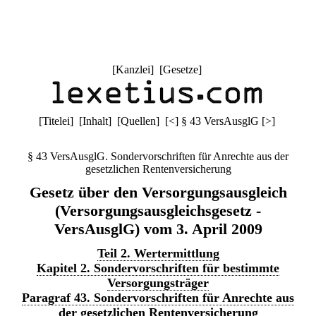
[
Kanzlei
] [
Gesetze
]
[
Titelei
] [
Inhalt
] [
Quellen
]
[
<
]
§ 43 VersAusglG
[
>
]
§ 43 VersAusglG. Sondervorschriften für Anrechte aus der
gesetzlichen Rentenversicherung
Gesetz über den Versorgungsausgleich
(Versorgungsausgleichsgesetz -
VersAusglG) vom 3. April 2009
Teil 2. Wertermittlung
Kapitel 2. Sondervorschriften für bestimmte
Versorgungsträger
Paragraf 43. Sondervorschriften für Anrechte aus
der gesetzlichen Rentenversicherung