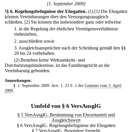
[1. September 2009]
1
§ 6
.
Regelungsbefugnisse der Ehegatten.
(1)
[1] Die Ehegatten
können Vereinbarungen über den Versorgungsausgleich
schließen.
[2] Sie können ihn insbesondere ganz oder teilweise
1.
in die Regelung der ehelichen Vermögensverhältnisse
einbeziehen,
2.
ausschließen sowie
3.
Ausgleichsansprüchen nach der Scheidung gemäß den §§
20 bis 24 vorbehalten.
(2) Bestehen keine Wirksamkeits- und
Durchsetzungshindernisse, ist das Familiengericht an die
Vereinbarung gebunden.
Anmerkungen:
1
. 1. September 2009: Artt. 1, 23 S. 1 des
Gesetzes vom 3. April
2009
.
Umfeld von § 6 VersAusglG
§ 5 VersAusglG. Bestimmung von Ehezeitanteil und
Ausgleichswert
§ 6 VersAusglG. Regelungsbefugnisse der Ehegatten
§ 7 VersAusglG. Besondere formelle