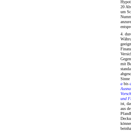
Hypot
20 Abs
um Sch
Numme
anzure
entspr
4. dur
Währu
geeign
Finanz
Versic
Gegen
mit B
standa
abgesc
Sinne 
a
bis
Ausna
Vorsch
und F
ist, d
aus de
Pfandb
Decku
können
beinha