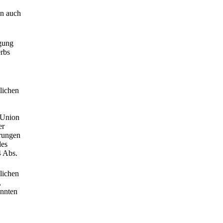
nn auch
igung
rbs
lichen
 Union
er
erungen
des
4 Abs.
lichen
,
annten