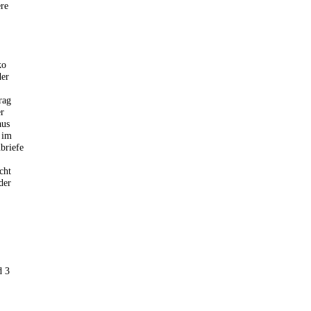
ere
ko
der
rag
er
aus
 im
briefe
cht
der
d 3