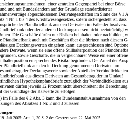
ersicherungsunternehmen, einer zentralen Gegenpartei bei einer Börse,
und und mit Bundesländern auf der Grundlage standardisierter
ahmenverträge abgeschlossenen Derivategeschäften im Sinne des § 1 A
atz 4 Nr. 1 bis 4 des Kreditwesengesetzes, sofern sichergestellt ist, dass 
nsprüche der Pfandbriefbank aus den Derivaten im Falle der Insolvenz
fandbriefbank oder der anderen Deckungsmassen nicht beeinträchtigt 
önnen. Die Geschäfte dürfen nur Risiken beinhalten oder nachbilden, 
ie Pfandbriefbank auch mit Geschäften über die übrigen nach diesem G
ulässigen Deckungswerten eingehen kann; ausgeschlossen sind Option
ndere Derivate, wenn sie eine offene Stillhalterposition der Pfandbriefb
egründen, sowie Geschäfte, die in vergleichbarer Weise ein einer offen
tillhalterposition entsprechendes Risiko begründen. Der Anteil der Ans
er Pfandbriefbank aus den in Deckung genommenen Derivaten am
esamtbetrag der Deckungswerte sowie der Anteil der Verbindlichkeiten
fandbriefbank aus diesen Derivaten am Gesamtbetrag der im Umlauf
efindlichen Hypothekenpfandbriefe zuzüglich der Verbindlichkeiten au
erivaten dürfen jeweils 12 Prozent nicht überschreiten; die Berechnung
uf der Grundlage der Barwerte zu erfolgen.
2) Im Falle des § 2 Abs. 3 kann die Bundesanstalt Ausnahmen von den
zungen des Absatzes 1 Nr. 2 und 3 zulassen.
kungen:
 19. Juli 2005: Artt. 1, 20 S. 2 des
Gesetzes vom 22. Mai 2005
.