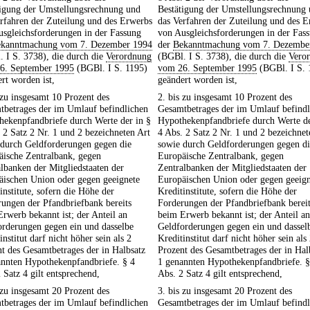
tigung der Umstellungsrechnung und
Bestätigung der Umstellungsrechnung
rfahren der Zuteilung und des Erwerbs
das Verfahren der Zuteilung und des 
sgleichsforderungen in der Fassung
von Ausgleichsforderungen in der Fas
kanntmachung vom 7. Dezember 1994
der
Bekanntmachung vom 7. Dezembe
 I S. 3738), die durch die
Verordnung
(BGBl. I S. 3738), die durch die
Vero
6. September 1995
(BGBl. I S. 1195)
vom 26. September 1995
(BGBl. I S. 
rt worden ist,
geändert worden ist,
 zu insgesamt 10 Prozent des
2. bis zu insgesamt 10 Prozent des
tbetrages der im Umlauf befindlichen
Gesamtbetrages der im Umlauf befindl
hekenpfandbriefe durch Werte der in §
Hypothekenpfandbriefe durch Werte de
 2 Satz 2 Nr. 1 und 2 bezeichneten Art
4 Abs. 2 Satz 2 Nr. 1 und 2 bezeichnet
 durch Geldforderungen gegen die
sowie durch Geldforderungen gegen di
äische Zentralbank, gegen
Europäische Zentralbank, gegen
lbanken der Mitgliedstaaten der
Zentralbanken der Mitgliedstaaten der
äischen Union oder gegen geeignete
Europäischen Union oder gegen geeign
institute, sofern die Höhe der
Kreditinstitute, sofern die Höhe der
ungen der Pfandbriefbank bereits
Forderungen der Pfandbriefbank berei
rwerb bekannt ist; der Anteil an
beim Erwerb bekannt ist; der Anteil an
orderungen gegen ein und dasselbe
Geldforderungen gegen ein und dassel
institut darf nicht höher sein als 2
Kreditinstitut darf nicht höher sein als
t des Gesamtbetrages der in Halbsatz
Prozent des Gesamtbetrages der in Hal
annten Hypothekenpfandbriefe. § 4
1 genannten Hypothekenpfandbriefe. §
 Satz 4 gilt entsprechend,
Abs. 2 Satz 4 gilt entsprechend,
 zu insgesamt 20 Prozent des
3. bis zu insgesamt 20 Prozent des
tbetrages der im Umlauf befindlichen
Gesamtbetrages der im Umlauf befindl