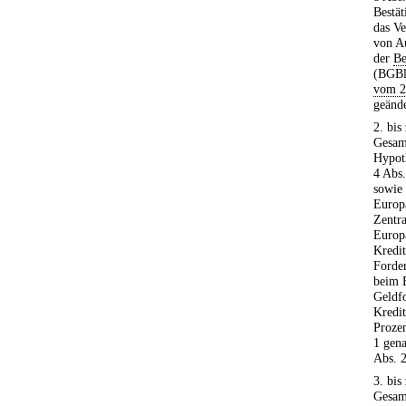
Bestä
das Ve
von Au
der
Be
(BGBl.
vom 2
geände
2. bis
Gesam
Hypot
4 Abs.
sowie
Europ
Zentra
Europ
Kredit
Forder
beim E
Geldf
Kredit
Prozen
1 gen
Abs. 2
3. bis
Gesam