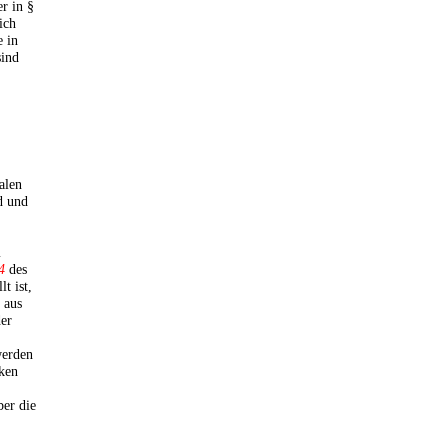
r in §
ich
e in
ind
alen
d und
m
4
des
lt ist,
 aus
der
werden
iken
ber die