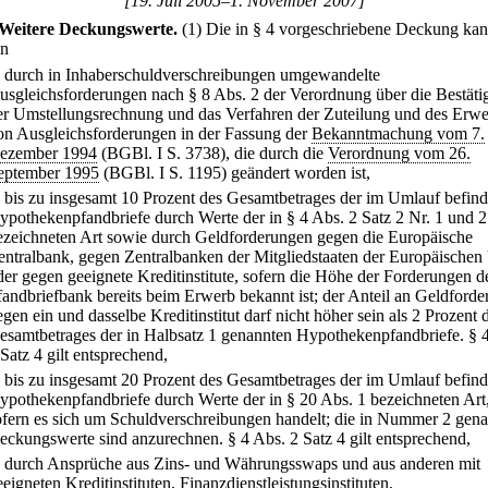
[19. Juli 2005–1. November 2007]
Weitere Deckungswerte.
(1) Die in § 4 vorgeschriebene Deckung ka
en
.
durch in Inhaberschuldverschreibungen umgewandelte
usgleichsforderungen nach § 8 Abs. 2 der Verordnung über die Bestät
er Umstellungsrechnung und das Verfahren der Zuteilung und des Erwe
on Ausgleichsforderungen in der Fassung der
Bekanntmachung vom 7.
ezember 1994
(BGBl. I S. 3738), die durch die
Verordnung vom 26.
eptember 1995
(BGBl. I S. 1195) geändert worden ist,
.
bis zu insgesamt 10 Prozent des Gesamtbetrages der im Umlauf befind
ypothekenpfandbriefe durch Werte der in § 4 Abs. 2 Satz 2 Nr. 1 und 2
ezeichneten Art sowie durch Geldforderungen gegen die Europäische
entralbank, gegen Zentralbanken der Mitgliedstaaten der Europäischen
der gegen geeignete Kreditinstitute, sofern die Höhe der Forderungen d
fandbriefbank bereits beim Erwerb bekannt ist; der Anteil an Geldford
egen ein und dasselbe Kreditinstitut darf nicht höher sein als 2 Prozent 
esamtbetrages der in Halbsatz 1 genannten Hypothekenpfandbriefe. § 
 Satz 4 gilt entsprechend,
.
bis zu insgesamt 20 Prozent des Gesamtbetrages der im Umlauf befind
ypothekenpfandbriefe durch Werte der in § 20 Abs. 1 bezeichneten Art
ofern es sich um Schuldverschreibungen handelt; die in Nummer 2 gen
eckungswerte sind anzurechnen. § 4 Abs. 2 Satz 4 gilt entsprechend,
.
durch Ansprüche aus Zins- und Währungsswaps und aus anderen mit
eeigneten Kreditinstituten, Finanzdienstleistungsinstituten,