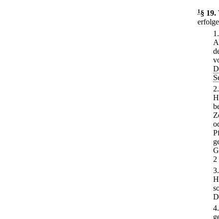
1
§ 19
.
erfolg
1
A
d
v
D
S
2
H
b
Z
o
P
g
G
2
3
H
s
D
4
g