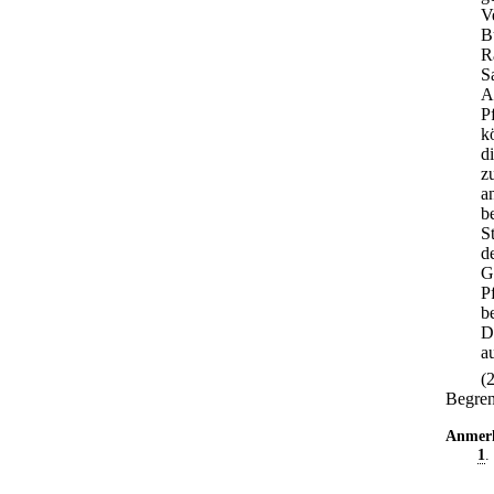
V
B
R
S
A
P
k
d
z
a
b
S
d
G
P
b
D
a
(
Begren
Anmer
1
.