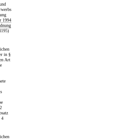
 und
Erwerbs
sung
r 1994
rdnung
1195)
ichen
r in §
en Art
e
ete
ts
be
 2
bsatz
 4
ichen