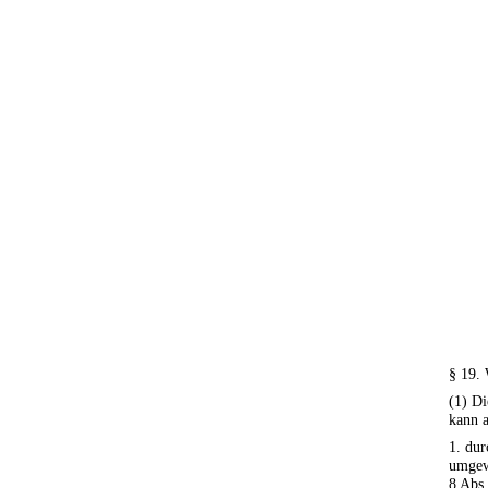
§ 19.
(1) Di
kann a
1. dur
umgew
8 Abs.