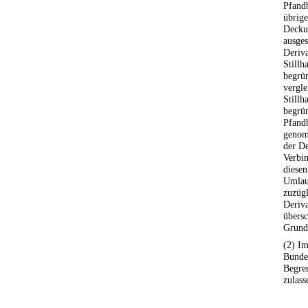
Pfandb
übrige
Decku
ausges
Deriva
Stillh
begrün
vergle
Stillh
begrün
Pfand
genom
der De
Verbin
diese
Umlau
zuzügl
Deriva
übersc
Grundl
(2) Im
Bunde
Begren
zulass