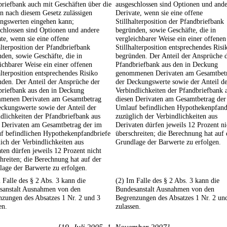
riefbank auch mit Geschäften über die
ausgeschlossen sind Optionen und and
n nach diesem Gesetz zulässigen
Derivate, wenn sie eine offene
ngswerten eingehen kann;
Stillhalterposition der Pfandbriefbank
chlossen sind Optionen und andere
begründen, sowie Geschäfte, die in
te, wenn sie eine offene
vergleichbarer Weise ein einer offenen
alterposition der Pfandbriefbank
Stillhalterposition entsprechendes Risi
den, sowie Geschäfte, die in
begründen. Der Anteil der Ansprüche 
ichbarer Weise ein einer offenen
Pfandbriefbank aus den in Deckung
alterposition entsprechendes Risiko
genommenen Derivaten am Gesamtbet
den. Der Anteil der Ansprüche der
der Deckungswerte sowie der Anteil d
briefbank aus den in Deckung
Verbindlichkeiten der Pfandbriefbank 
menen Derivaten am Gesamtbetrag
diesen Derivaten am Gesamtbetrag der
ckungswerte sowie der Anteil der
Umlauf befindlichen Hypothekenpfand
dlichkeiten der Pfandbriefbank aus
zuzüglich der Verbindlichkeiten aus
n Derivaten am Gesamtbetrag der im
Derivaten dürfen jeweils 12 Prozent ni
f befindlichen Hypothekenpfandbriefe
überschreiten; die Berechnung hat auf 
ich der Verbindlichkeiten aus
Grundlage der Barwerte zu erfolgen.
ten dürfen jeweils 12 Prozent nicht
hreiten; die Berechnung hat auf der
age der Barwerte zu erfolgen.
 Falle des § 2 Abs. 3 kann die
(2) Im Falle des § 2 Abs. 3 kann die
sanstalt Ausnahmen von den
Bundesanstalt Ausnahmen von den
zungen des Absatzes 1 Nr. 2 und 3
Begrenzungen des Absatzes 1 Nr. 2 un
en.
zulassen.