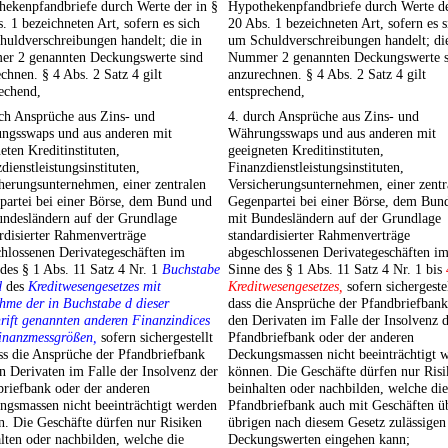
hekenpfandbriefe durch Werte der in §
Hypothekenpfandbriefe durch Werte de
. 1 bezeichneten Art, sofern es sich
20 Abs. 1 bezeichneten Art, sofern es s
uldverschreibungen handelt; die in
um Schuldverschreibungen handelt; di
r 2 genannten Deckungswerte sind
Nummer 2 genannten Deckungswerte s
chnen. § 4 Abs. 2 Satz 4 gilt
anzurechnen. § 4 Abs. 2 Satz 4 gilt
echend,
entsprechend,
ch Ansprüche aus Zins- und
4. durch Ansprüche aus Zins- und
ngsswaps und aus anderen mit
Währungsswaps und aus anderen mit
eten Kreditinstituten,
geeigneten Kreditinstituten,
dienstleistungsinstituten,
Finanzdienstleistungsinstituten,
herungsunternehmen, einer zentralen
Versicherungsunternehmen, einer zentr
partei bei einer Börse, dem Bund und
Gegenpartei bei einer Börse, dem Bun
undesländern auf der Grundlage
mit Bundesländern auf der Grundlage
rdisierter Rahmenverträge
standardisierter Rahmenverträge
hlossenen Derivategeschäften im
abgeschlossenen Derivategeschäften i
des § 1 Abs. 11 Satz 4 Nr. 1
Buchstabe
Sinne des § 1 Abs. 11 Satz 4 Nr. 1 bis
d
des
Kreditwesengesetzes mit
Kreditwesengesetzes,
sofern sichergestel
hme der in Buchstabe d dieser
dass die Ansprüche der Pfandbriefbank
rift genannten anderen Finanzindices
den Derivaten im Falle der Insolvenz 
inanzmessgrößen,
sofern sichergestellt
Pfandbriefbank oder der anderen
ass die Ansprüche der Pfandbriefbank
Deckungsmassen nicht beeinträchtigt 
n Derivaten im Falle der Insolvenz der
können. Die Geschäfte dürfen nur Ris
riefbank oder der anderen
beinhalten oder nachbilden, welche die
ngsmassen nicht beeinträchtigt werden
Pfandbriefbank auch mit Geschäften ü
. Die Geschäfte dürfen nur Risiken
übrigen nach diesem Gesetz zulässigen
lten oder nachbilden, welche die
Deckungswerten eingehen kann;