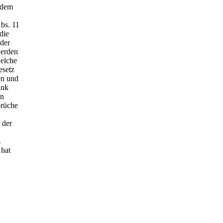
 dem
bs. 11
die
 der
werden
welche
esetz
en und
ank
en
prüche
 der
s
 hat