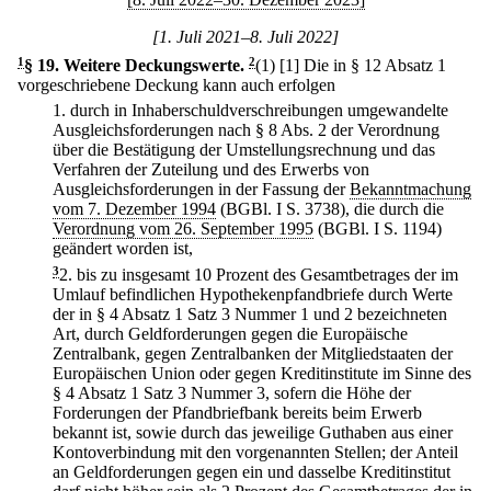
[1. Juli 2021–8. Juli 2022]
1
§ 19
.
Weitere Deckungswerte.
2
(1)
[1] Die in § 12 Absatz 1
vorgeschriebene Deckung kann auch erfolgen
1.
durch in Inhaberschuldverschreibungen umgewandelte
Ausgleichsforderungen nach § 8 Abs. 2 der Verordnung
über die Bestätigung der Umstellungsrechnung und das
Verfahren der Zuteilung und des Erwerbs von
Ausgleichsforderungen in der Fassung der
Bekanntmachung
vom 7. Dezember 1994
(BGBl. I S. 3738), die durch die
Verordnung vom 26. September 1995
(BGBl. I S. 1194)
geändert worden ist,
3
2.
bis zu insgesamt 10 Prozent des Gesamtbetrages der im
Umlauf befindlichen Hypothekenpfandbriefe durch Werte
der in § 4 Absatz 1 Satz 3 Nummer 1 und 2 bezeichneten
Art, durch Geldforderungen gegen die Europäische
Zentralbank, gegen Zentralbanken der Mitgliedstaaten der
Europäischen Union oder gegen Kreditinstitute im Sinne des
§ 4 Absatz 1 Satz 3 Nummer 3, sofern die Höhe der
Forderungen der Pfandbriefbank bereits beim Erwerb
bekannt ist, sowie durch das jeweilige Guthaben aus einer
Kontoverbindung mit den vorgenannten Stellen; der Anteil
an Geldforderungen gegen ein und dasselbe Kreditinstitut