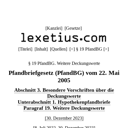
[
Kanzlei
] [
Gesetze
]
[
Titelei
] [
Inhalt
] [
Quellen
]
[
<
]
§ 19 PfandBG
[
>
]
§ 19 PfandBG. Weitere Deckungswerte
Pfandbriefgesetz (PfandBG) vom 22. Mai
2005
Abschnitt 3. Besondere Vorschriften über die
Deckungswerte
Unterabschnitt 1. Hypothekenpfandbriefe
Paragraf 19. Weitere Deckungswerte
[30. Dezember 2023]
[8. Juli 2022–30. Dezember 2023]