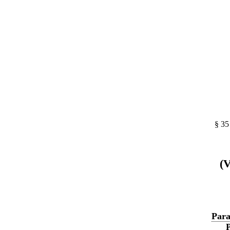
§ 35
(V
Para
P