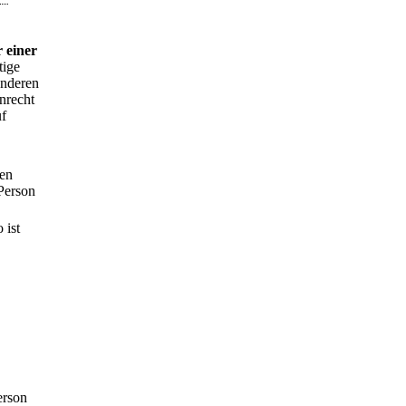
 einer
tige
onderen
nrecht
uf
gen
 Person
 ist
erson