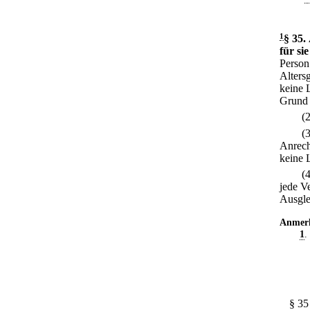
1
§ 35
.
für si
Person
Alters
keine 
Grund 
(
(
Anrech
keine 
(
jede Ve
Ausgle
Anmer
1
.
§ 35