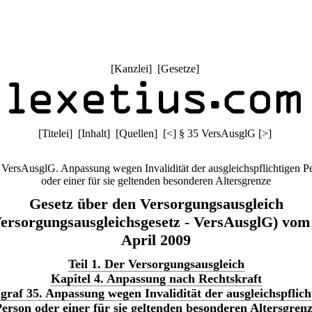
[
Kanzlei
] [
Gesetze
]
[
Titelei
] [
Inhalt
] [
Quellen
]
[
<
]
§ 35 VersAusglG
[
>
]
 VersAusglG. Anpassung wegen Invalidität der ausgleichspflichtigen P
oder einer für sie geltenden besonderen Altersgrenze
Gesetz über den Versorgungsausgleich
ersorgungsausgleichsgesetz - VersAusglG) vom
April 2009
Teil 1. Der Versorgungsausgleich
Kapitel 4. Anpassung nach Rechtskraft
graf 35. Anpassung wegen Invalidität der ausgleichspflich
erson oder einer für sie geltenden besonderen Altersgren