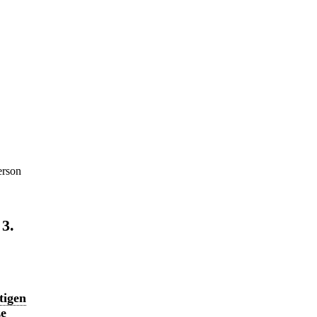
erson
 3.
tigen
ze