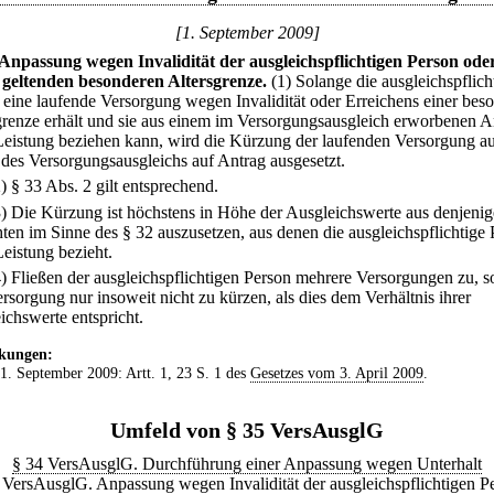
[1. September 2009]
Anpassung wegen Invalidität der ausgleichspflichtigen Person oder
e geltenden besonderen Altersgrenze.
(1) Solange die ausgleichspflich
 eine laufende Versorgung wegen Invalidität oder Erreichens einer bes
grenze erhält und sie aus einem im Versorgungsausgleich erworbenen A
Leistung beziehen kann, wird die Kürzung der laufenden Versorgung a
des Versorgungsausgleichs auf Antrag ausgesetzt.
2) § 33 Abs. 2 gilt entsprechend.
3) Die Kürzung ist höchstens in Höhe der Ausgleichswerte aus denjeni
ten im Sinne des § 32 auszusetzen, aus denen die ausgleichspflichtige
Leistung bezieht.
4) Fließen der ausgleichspflichtigen Person mehrere Versorgungen zu, so
rsorgung nur insoweit nicht zu kürzen, als dies dem Verhältnis ihrer
ichswerte entspricht.
kungen:
 1. September 2009: Artt. 1, 23 S. 1 des
Gesetzes vom 3. April 2009
.
Umfeld von § 35 VersAusglG
§ 34 VersAusglG. Durchführung einer Anpassung wegen Unterhalt
 VersAusglG. Anpassung wegen Invalidität der ausgleichspflichtigen P