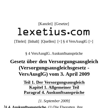
[
Kanzlei
] [
Gesetze
]
[
Titelei
] [
Inhalt
] [
Quellen
]
[
<
]
§ 4 VersAusglG
[
>
]
§ 4 VersAusglG. Auskunftsansprüche
Gesetz über den Versorgungsausgleich
(Versorgungsausgleichsgesetz -
VersAusglG) vom 3. April 2009
Teil 1. Der Versorgungsausgleich
Kapitel 1. Allgemeiner Teil
Paragraf 4. Auskunftsansprüche
[1. September 2009]
1
§ 4
.
Auskunftsansprüche.
(1) Die Ehegatten, ihre